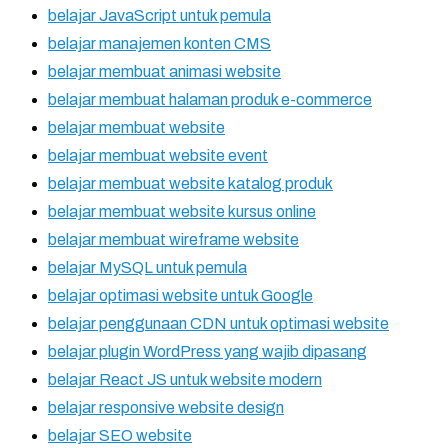
belajar JavaScript untuk pemula
belajar manajemen konten CMS
belajar membuat animasi website
belajar membuat halaman produk e-commerce
belajar membuat website
belajar membuat website event
belajar membuat website katalog produk
belajar membuat website kursus online
belajar membuat wireframe website
belajar MySQL untuk pemula
belajar optimasi website untuk Google
belajar penggunaan CDN untuk optimasi website
belajar plugin WordPress yang wajib dipasang
belajar React JS untuk website modern
belajar responsive website design
belajar SEO website