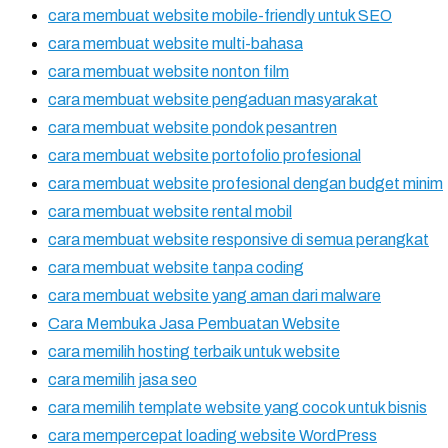
cara membuat website mobile-friendly untuk SEO
cara membuat website multi-bahasa
cara membuat website nonton film
cara membuat website pengaduan masyarakat
cara membuat website pondok pesantren
cara membuat website portofolio profesional
cara membuat website profesional dengan budget minim
cara membuat website rental mobil
cara membuat website responsive di semua perangkat
cara membuat website tanpa coding
cara membuat website yang aman dari malware
Cara Membuka Jasa Pembuatan Website
cara memilih hosting terbaik untuk website
cara memilih jasa seo
cara memilih template website yang cocok untuk bisnis
cara mempercepat loading website WordPress