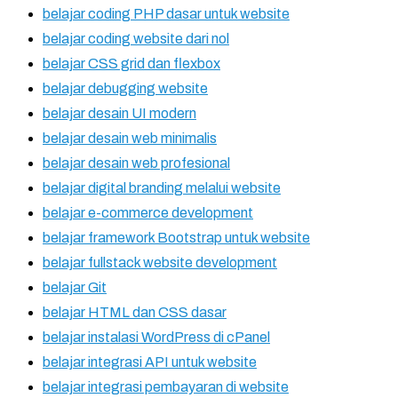
belajar coding PHP dasar untuk website
belajar coding website dari nol
belajar CSS grid dan flexbox
belajar debugging website
belajar desain UI modern
belajar desain web minimalis
belajar desain web profesional
belajar digital branding melalui website
belajar e-commerce development
belajar framework Bootstrap untuk website
belajar fullstack website development
belajar Git
belajar HTML dan CSS dasar
belajar instalasi WordPress di cPanel
belajar integrasi API untuk website
belajar integrasi pembayaran di website