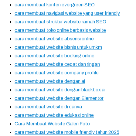
cara membuat konten evergreen SEO
cara membuat navigasi website yang user friendly
cara membuat struktur website ramah SEO
cara membuat toko online berbasis website
cara membuat website absensi online
cara membuat website bisnis untuk umkm
cara membuat website booking online
cara membuat website cepat dan ringan
cara membuat website company profile
cara membuat website dengan ai
cara membuat website dengan blackbox ai
cara membuat website dengan Elementor
cara membuat website di canva
cara membuat website edukasi online
Cara Membuat Website Galeri Foto
cara membuat website mobile friendly tahun 2025