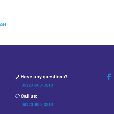
ore
Have any questions?
08123-900-3218
Call us:
08123-900-3218