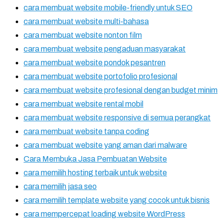
cara membuat website mobile-friendly untuk SEO
cara membuat website multi-bahasa
cara membuat website nonton film
cara membuat website pengaduan masyarakat
cara membuat website pondok pesantren
cara membuat website portofolio profesional
cara membuat website profesional dengan budget minim
cara membuat website rental mobil
cara membuat website responsive di semua perangkat
cara membuat website tanpa coding
cara membuat website yang aman dari malware
Cara Membuka Jasa Pembuatan Website
cara memilih hosting terbaik untuk website
cara memilih jasa seo
cara memilih template website yang cocok untuk bisnis
cara mempercepat loading website WordPress