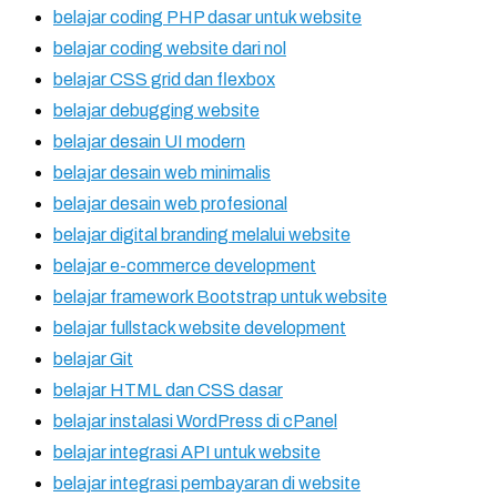
belajar coding PHP dasar untuk website
belajar coding website dari nol
belajar CSS grid dan flexbox
belajar debugging website
belajar desain UI modern
belajar desain web minimalis
belajar desain web profesional
belajar digital branding melalui website
belajar e-commerce development
belajar framework Bootstrap untuk website
belajar fullstack website development
belajar Git
belajar HTML dan CSS dasar
belajar instalasi WordPress di cPanel
belajar integrasi API untuk website
belajar integrasi pembayaran di website