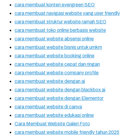
cara membuat konten evergreen SEO
cara membuat navigasi website yang user friendly
cara membuat struktur website ramah SEO
cara membuat toko online berbasis website
cara membuat website absensi online
cara membuat website bisnis untuk umkm
cara membuat website booking online
cara membuat website cepat dan ringan
cara membuat website company profile
cara membuat website dengan ai
cara membuat website dengan blackbox ai
cara membuat website dengan Elementor
cara membuat website di canva
cara membuat website edukasi online
Cara Membuat Website Galeri Foto
cara membuat website mobile friendly tahun 2025