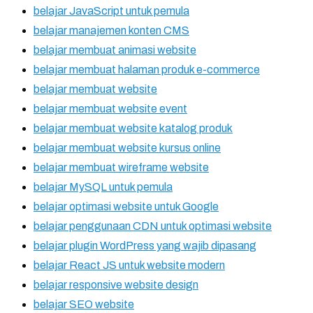
belajar JavaScript untuk pemula
belajar manajemen konten CMS
belajar membuat animasi website
belajar membuat halaman produk e-commerce
belajar membuat website
belajar membuat website event
belajar membuat website katalog produk
belajar membuat website kursus online
belajar membuat wireframe website
belajar MySQL untuk pemula
belajar optimasi website untuk Google
belajar penggunaan CDN untuk optimasi website
belajar plugin WordPress yang wajib dipasang
belajar React JS untuk website modern
belajar responsive website design
belajar SEO website