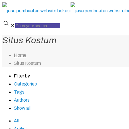
✕
Situs Kostum
Home
Situs Kostum
Filter by
Categories
Tags
Authors
Show all
All
Artikel