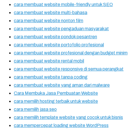
cara membuat website mobile-friendly untuk SEO
cara membuat website multi-bahasa
cara membuat website nonton film
cara membuat website pengaduan masyarakat
cara membuat website pondok pesantren
cara membuat website portofolio profesional
cara membuat website profesional dengan budget minim
cara membuat website rental mobil
cara membuat website responsive di semua perangkat
cara membuat website tanpa coding
cara membuat website yang aman dari malware
Cara Membuka Jasa Pembuatan Website
cara memilih hosting terbaik untuk website
cara memilih jasa seo
cara memilih template website yang cocok untuk bisnis
cara mempercepat loading website WordPress