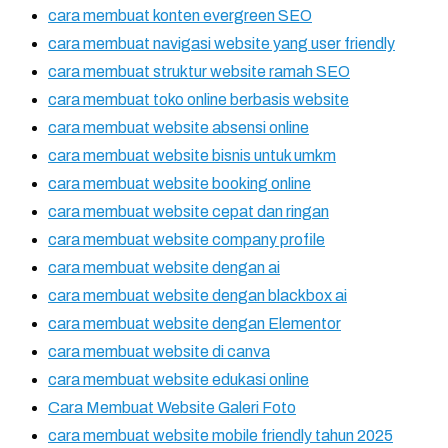
cara membuat konten evergreen SEO
cara membuat navigasi website yang user friendly
cara membuat struktur website ramah SEO
cara membuat toko online berbasis website
cara membuat website absensi online
cara membuat website bisnis untuk umkm
cara membuat website booking online
cara membuat website cepat dan ringan
cara membuat website company profile
cara membuat website dengan ai
cara membuat website dengan blackbox ai
cara membuat website dengan Elementor
cara membuat website di canva
cara membuat website edukasi online
Cara Membuat Website Galeri Foto
cara membuat website mobile friendly tahun 2025