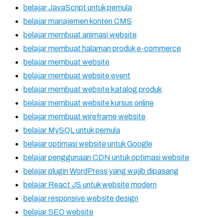
belajar JavaScript untuk pemula
belajar manajemen konten CMS
belajar membuat animasi website
belajar membuat halaman produk e-commerce
belajar membuat website
belajar membuat website event
belajar membuat website katalog produk
belajar membuat website kursus online
belajar membuat wireframe website
belajar MySQL untuk pemula
belajar optimasi website untuk Google
belajar penggunaan CDN untuk optimasi website
belajar plugin WordPress yang wajib dipasang
belajar React JS untuk website modern
belajar responsive website design
belajar SEO website