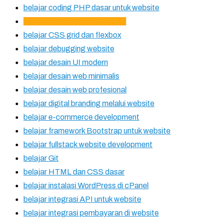
belajar coding PHP dasar untuk website
belajar coding website dari nol
belajar CSS grid dan flexbox
belajar debugging website
belajar desain UI modern
belajar desain web minimalis
belajar desain web profesional
belajar digital branding melalui website
belajar e-commerce development
belajar framework Bootstrap untuk website
belajar fullstack website development
belajar Git
belajar HTML dan CSS dasar
belajar instalasi WordPress di cPanel
belajar integrasi API untuk website
belajar integrasi pembayaran di website