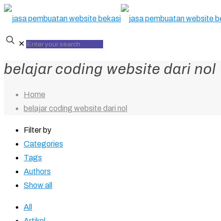
✕
belajar coding website dari nol
Home
belajar coding website dari nol
Filter by
Categories
Tags
Authors
Show all
All
Artikel