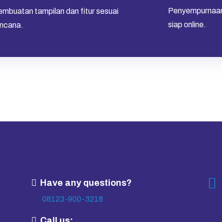
Penyempurnaan a
mbuatan tampilan dan fitur sesuai
siap online.
encana.
Have any questions?
08123-900-3218
Call us: