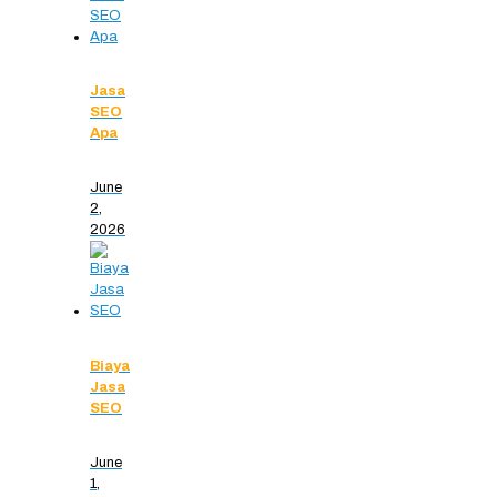
Jasa
SEO
Apa
June
2,
2026
Biaya
Jasa
SEO
June
1,