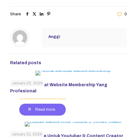
Share
0
Anggi
Related posts
January 22, 2026
Tutorial Membuat Website Membership Yang
Profesional
Read more
January 21, 2026
Edukasi Website Untuk Youtuber & Content Creator