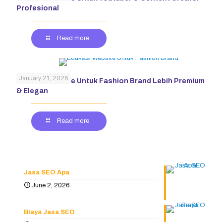
Profesional
Read more
January 21, 2026
Edukasi Website Untuk Fashion Brand Lebih Premium
& Elegan
Read more
Jasa SEO Apa
June 2, 2026
Biaya Jasa SEO