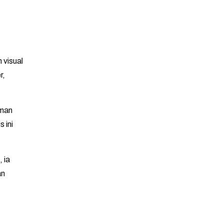
 visual
r,
aman
 ini
 ia
an