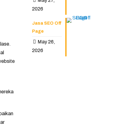
May 27,
2026
Jasa SEO Off
Page
May 26,
alase.
2026
al
website
mereka
mpaikan
ar