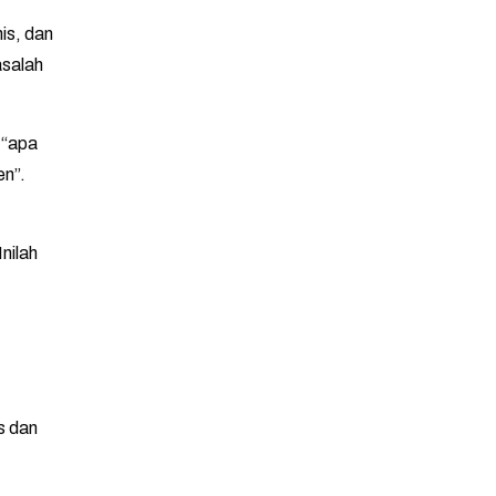
nis, dan
asalah
 “apa
en”.
nilah
s dan