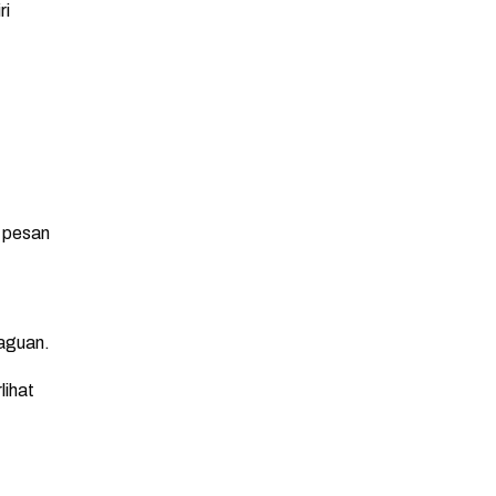
ri
n pesan
raguan.
lihat