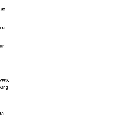
kap,
 di
ari
 yang
 yang
ah