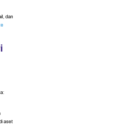
il, dan
te
i
a:
n
di aset