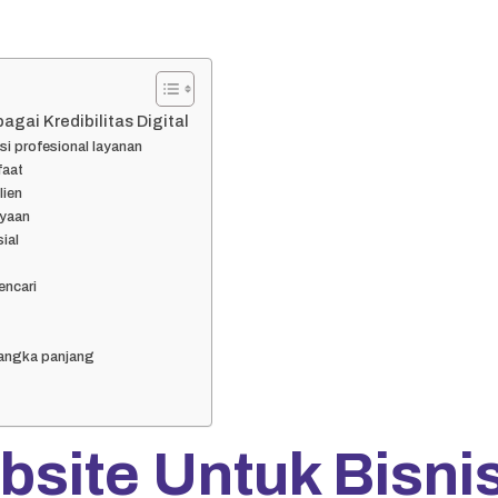
gai Kredibilitas Digital
i profesional layanan
faat
lien
yaan
ial
encari
jangka panjang
site Untuk Bisni