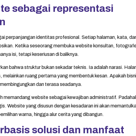
e sebagai representasi
an
gai perpanjangan identitas profesional. Setiap halaman, kata, dan
sepsikan. Ketika seseorang membuka website konsultan, fotografe
anya isi, tetapi keseriusan di baliknya.
rkan bahwa struktur bukan sekadar teknis. Ia adalah narasi. Hal
 melainkan ruang pertama yang membentuk kesan. Apakah bisnis
stru membingungkan dan terasa seadanya.
ih memandang website sebagai kewajiban administratif. Padahal,
egis. Website yang disusun dengan kesadaran ini akan memantulk
pemilihan warna, hingga alur cerita yang dibangun.
rbasis solusi dan manfaat