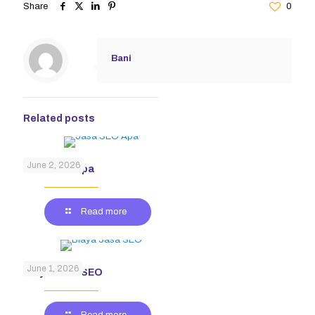
Share
0
Bani
Related posts
June 2, 2026
Jasa SEO Apa
Read more
June 1, 2026
Biaya Jasa SEO
Read more