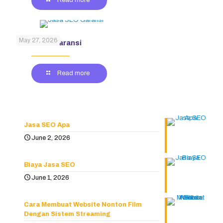
May 27, 2026
Jasa SEO Garansi
Read more
Jasa SEO Apa
June 2, 2026
Biaya Jasa SEO
June 1, 2026
Cara Membuat Website Nonton Film
Dengan Sistem Streaming