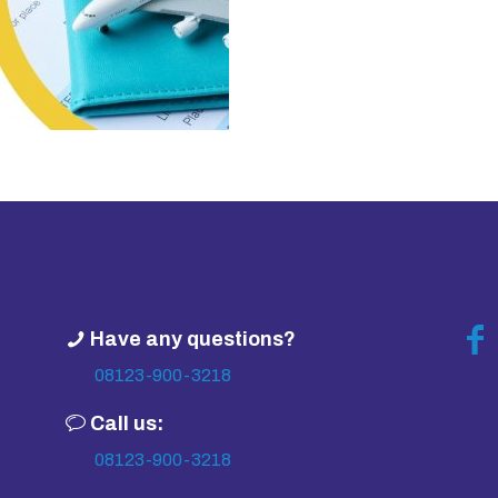
Have any questions?
08123-900-3218
Call us:
08123-900-3218