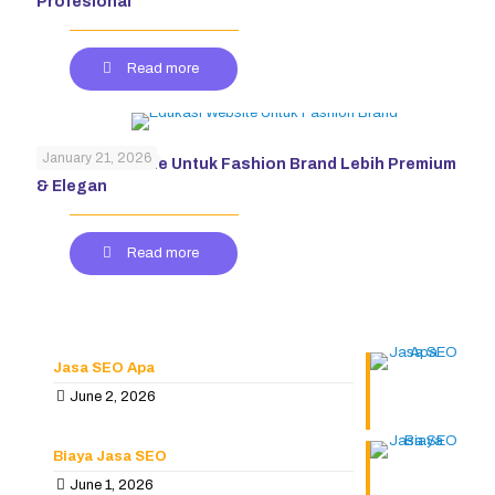
Profesional
Read more
January 21, 2026
Edukasi Website Untuk Fashion Brand Lebih Premium
& Elegan
Read more
Jasa SEO Apa
June 2, 2026
Biaya Jasa SEO
June 1, 2026