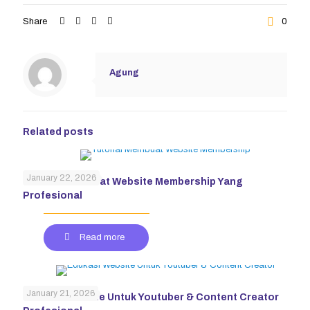
Share
0
Agung
Related posts
January 22, 2026
Tutorial Membuat Website Membership Yang
Profesional
Read more
January 21, 2026
Edukasi Website Untuk Youtuber & Content Creator