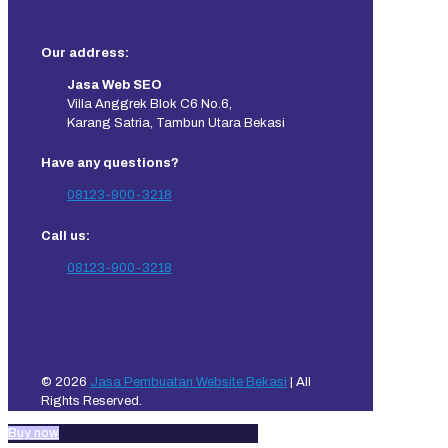
Our address:
Jasa Web SEO
Villa Anggrek Blok C6 No.6,
Karang Satria, Tambun Utara Bekasi
Have any questions?
08123-900-3218
Call us:
08123-900-3218
© 2026
Jasa Pembuatan Website Bekasi
| All
Rights Reserved.
Buy now